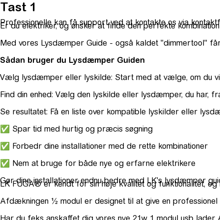
Tast 1
Professionelle kan få support ved at kontakte os via kontakt
Er du elektriker, og ønsker at finde den perfekte kombinati
Med vores Lysdæmper Guide - også kaldet "dimmertool" får du
Sådan bruger du Lysdæmper Guiden
Vælg lysdæmper eller lyskilde: Start med at vælge, om du vil
Find din enhed: Vælg den lyskilde eller lysdæmper, du har, fra
Se resultatet: Få en liste over kompatible lyskilder eller lysd
✅ Spar tid med hurtig og præcis søgning
✅ Forbedr dine installationer med de rette kombinationer
✅ Nem at bruge for både nye og erfarne elektrikere
Gør dine installationer endnu bedre med LK's lysdæmper guid
LK FUGA® er kendt for sin høje kvalitet og funktionalitet, og
Afdækningen ½ modul er designet til at give en professionel 
Har du feks anskaffet dig vores nye 21w 1 modul usb lader A