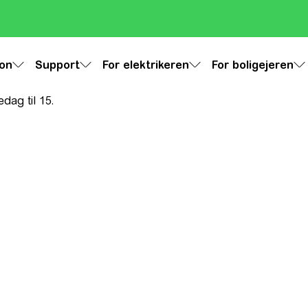
ion
Support
For elektrikeren
For boligejeren
dag til 15.