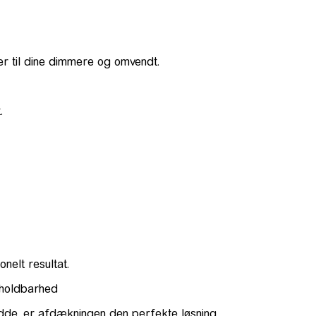
er til dine dimmere og omvendt.
.
nelt resultat.
g holdbarhed
idde, er afdækningen den perfekte løsning.