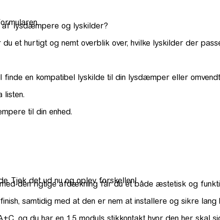
formularen.
on af lysdæmpere og lyskilder?
 et hurtigt og nemt overblik over, hvilke lyskilder der pass
 finde en kompatibel lyskilde til din lysdæmper eller omvendt
 listen.
æmpere til din enhed.
e. Tjek det ud nu og oplev forskellen!
 med den rigtige afdækning får du et både æstetisk og funktio
finish, samtidig med at den er nem at installere og sikre lan
+C, og du har en 1,5 moduls stikkontakt hvor den her skal s