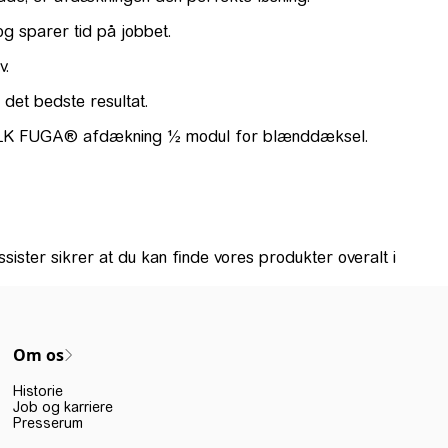
og sparer tid på jobbet.
v.
det bedste resultat.
d af LK FUGA® afdækning ½ modul for blænddæksel.
ister sikrer at du kan finde vores produkter overalt i
Om os
Historie
Job og karriere
Presserum