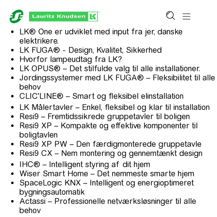
LK® One er udviklet med input fra jer, danske
elektrikere.
LK FUGA® - Design, Kvalitet, Sikkerhed
Hvorfor lampeudtag fra LK?
LK OPUS® – Det stilfulde valg til alle installationer.
Jordingssystemer med LK FUGA® – Fleksibilitet til alle
behov
CLIC'LINE® – Smart og fleksibel elinstallation
LK Målertavler – Enkel, fleksibel og klar til installation
Resi9 – Fremtidssikrede gruppetavler til boligen
Resi9 XP – Kompakte og effektive komponenter til
boligtavlen
Resi9 XP PW – Den færdigmonterede gruppetavle
Resi9 CX – Nem montering og gennemtænkt design
IHC® – Intelligent styring af dit hjem
Wiser Smart Home – Det nemmeste smarte hjem
SpaceLogic KNX – Intelligent og energioptimeret
bygningsautomatik
Actassi – Professionelle netværksløsninger til alle
behov