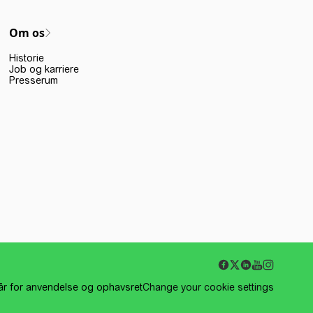
Om os
Historie
Job og karriere
Presserum
kår for anvendelse og ophavsret
Change your cookie settings